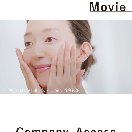
『 「昨日とは、少し違う私へ。」篇- 』松島花 篇